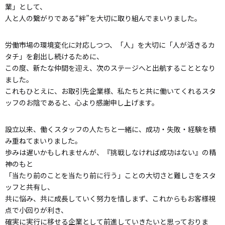
輸送事業について
倉庫事業について
業」として、
人と人の繋がりである“絆”を大切に取り組んでまいりました。
LINEスキマニ代理店
労働市場の環境変化に対応しつつ、「人」を大切に「人が活きるカ
人材をお探しの企業様へ
タチ」を創出し続けるために、
この度、新たな仲間を迎え、次のステージへと出航することとなり
お仕事をお探しの方へ
ました。
これもひとえに、お取引先企業様、私たちと共に働いてくれるスタ
ッフのお陰であると、心より感謝申し上げます。
会社案内
設立以来、働くスタッフの人たちと一緒に、成功・失敗・経験を積
よくあるご質問
み重ねてまいりました。
歩みは遅いかもしれませんが、『挑戦しなければ成功はない』の精
神のもと
新着情報
「当たり前のことを当たり前に行う」ことの大切さと難しさをスタ
ッフと共有し、
共に悩み、共に成長していく努力を惜しまず、これからもお客様視
お電話でのお問い合わせ・ご相談はこちら
点で小回りが利き、
03-3526-2680
確実に実行に移せる企業として前進していきたいと思っておりま