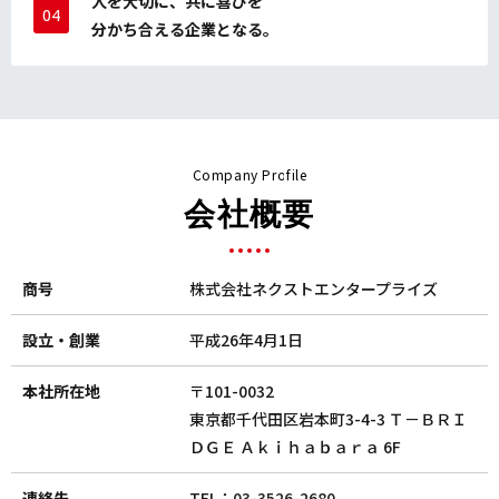
人を大切に、共に喜びを
04
分かち合える企業となる。
Company Profile
会社概要
商号
株式会社ネクストエンタープライズ
設立・創業
平成26年4月1日
本社所在地
〒101-0032
東京都千代田区岩本町3-4-3 Ｔ－ＢＲＩ
ＤＧＥ Ａｋｉｈａｂａｒａ 6F
連絡先
TEL：
03-3526-2680