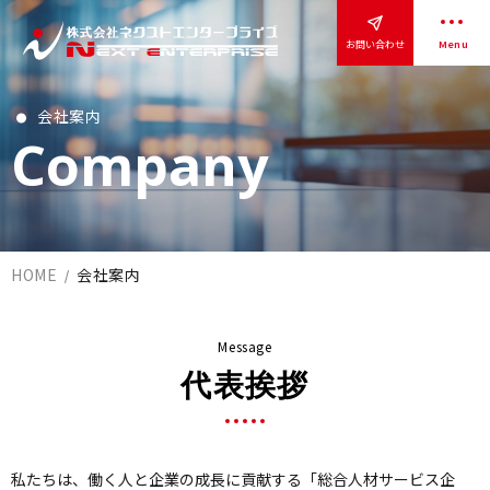
お問い合わせ
Menu
会社案内
Company
トップページ
ネクストエンタープライズについて
HOME
安全品質について
会社案内
事業紹介
Message
代表挨拶
請負業務について
派遣業務について
サービス紹介
私たちは、働く人と企業の成長に貢献する「総合人材サービス企